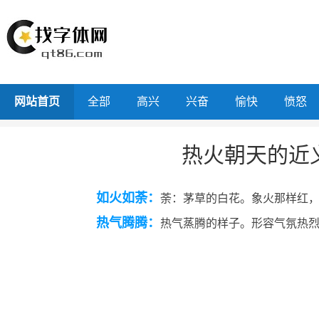
网站首页
全部
高兴
兴奋
愉快
愤怒
热火朝天的近
如火如荼：
荼：茅草的白花。象火那样红
热气腾腾：
热气蒸腾的样子。形容气氛热