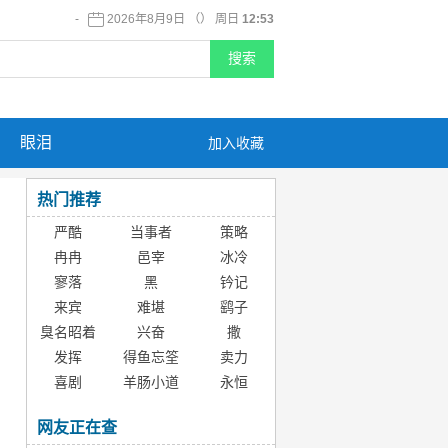
-
2026年8月9日 （） 周日
12:53
眼泪
加入收藏
热门推荐
严酷
当事者
策略
冉冉
邑宰
冰冷
寥落
黑
钤记
来宾
难堪
鹞子
臭名昭着
兴奋
撒
发挥
得鱼忘筌
卖力
喜剧
羊肠小道
永恒
网友正在查