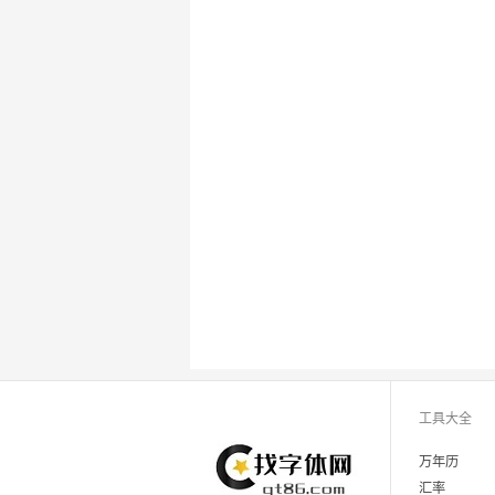
工具大全
万年历
汇率