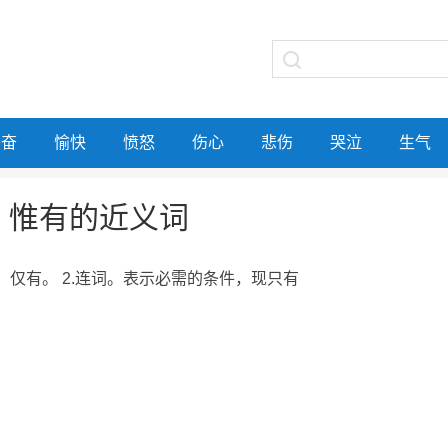
兴奋
愉快
愤怒
伤心
悲伤
哭泣
生气
惟有的近义词
有，仅有。 2.连词。表示必需的条件，现只有