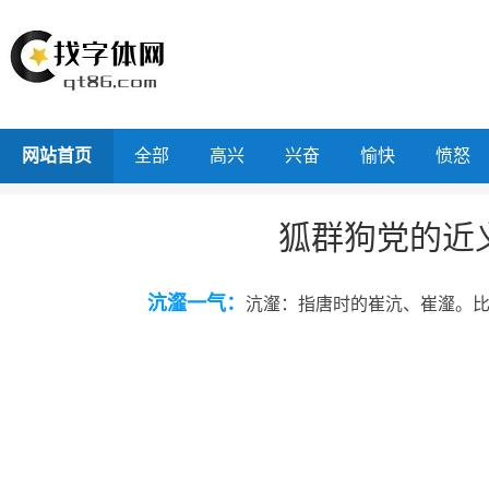
网站首页
全部
高兴
兴奋
愉快
愤怒
狐群狗党的近
沆瀣一气：
沆瀣：指唐时的崔沆、崔瀣。