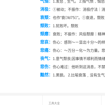
气恼：
1.发怒﹐生气。 2.指气愤﹑恼
消极：
①被动；不振作：消极疗法｜
衰颓：
也作“衰fd75”。①衰退，
颓败：
1.犹败坏。颓败
颓靡：
衰败；不振作：风俗颓靡｜精
悲哀：
伤心：感到～ㄧ显出十分～的
悲痛：
伤心：～万分ㄧ化～为力量。
丧气：
1.意气颓丧;因事情不顺利而情
悲伤：
伤心难过：他听到这消息，不
黯然：
1.黑貌。 2.比喻衰落﹐没有生气
工具大全