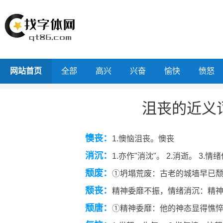
网站首页
全部
高兴
兴奋
愉快
愤怒
沮丧的近义
懊丧：
1.懊恼沮丧。懊丧
消沉：
1.亦作"消沈"。 2.消逝。 3.
颓废：
①坍塌荒废：古老的城墙早已颓
颓丧：
精神委靡不振，情绪消沉：精
颓唐：
①精神委靡：他的神态显得憔悴