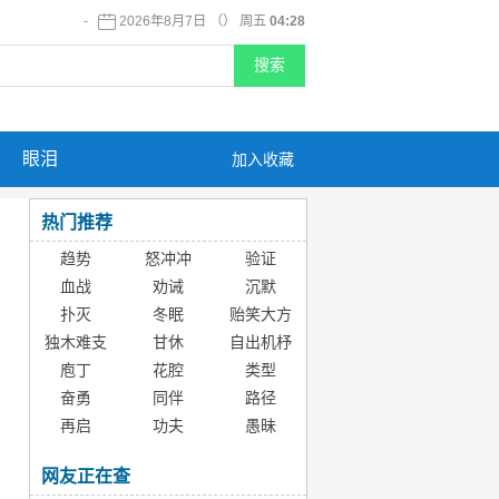
-
2026年8月7日 （） 周五
04:28
眼泪
加入收藏
热门推荐
趋势
怒冲冲
验证
血战
劝诫
沉默
扑灭
冬眠
贻笑大方
独木难支
甘休
自出机杼
庖丁
花腔
类型
奋勇
同伴
路径
再启
功夫
愚昧
网友正在查