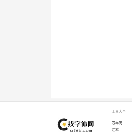
工具大全
万年历
汇率