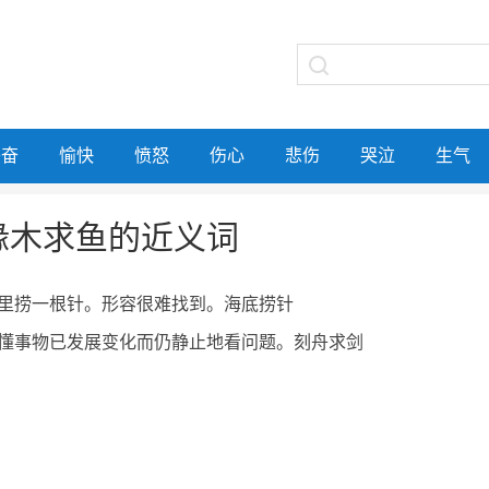
兴奋
愉快
愤怒
伤心
悲伤
哭泣
生气
缘木求鱼的近义词
里捞一根针。形容很难找到。海底捞针
懂事物已发展变化而仍静止地看问题。刻舟求剑