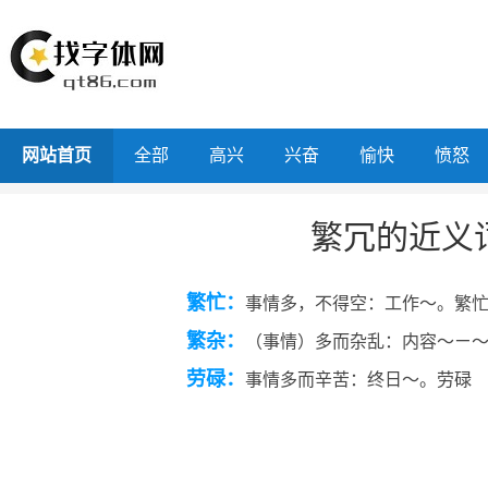
网站首页
全部
高兴
兴奋
愉快
愤怒
繁冗的近义
繁忙：
事情多，不得空：工作～。繁
繁杂：
（事情）多而杂乱：内容～ㄧ
劳碌：
事情多而辛苦：终日～。劳碌