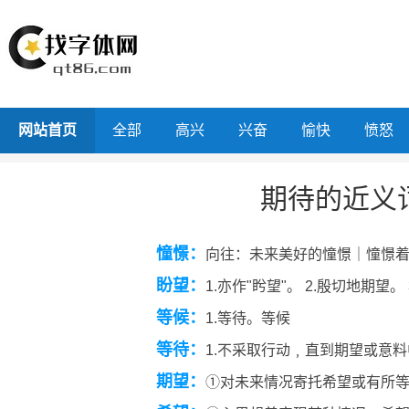
网站首页
全部
高兴
兴奋
愉快
愤怒
期待的近义
憧憬：
向往：未来美好的憧憬｜憧憬
盼望：
1.亦作"盻望"。 2.殷切地期望。
等候：
1.等待。等候
等待：
1.不采取行动﹐直到期望或意
期望：
①对未来情况寄托希望或有所