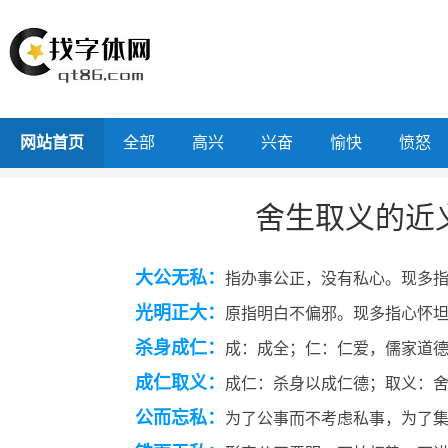
网站首页
全部
高兴
兴奋
愉快
愤怒
舍生取义的近
大公无私：
指办事公正，没有私心。现多
光明正大：
原指明白不偏邪。现多指心怀
杀身成仁：
成：成全；仁：仁爱，儒家道
成仁取义：
成仁：杀身以成仁德；取义：
公而忘私：
为了公事而不考虑私事，为了