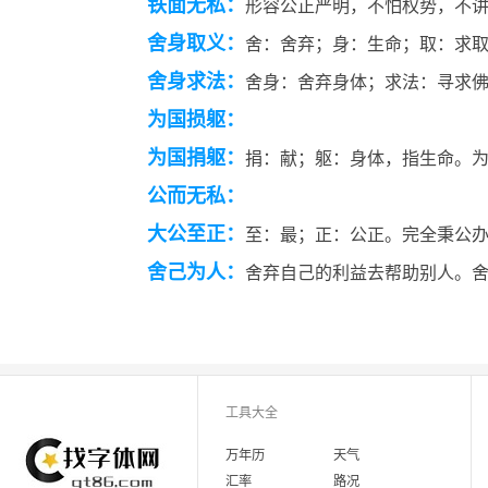
铁面无私：
形容公正严明，不怕权势，不
舍身取义：
舍：舍弃；身：生命；取：求
舍身求法：
舍身：舍弃身体；求法：寻求
为国损躯：
为国捐躯：
捐：献；躯：身体，指生命。
公而无私：
大公至正：
至：最；正：公正。完全秉公
舍己为人：
舍弃自己的利益去帮助别人。
工具大全
万年历
天气
汇率
路况