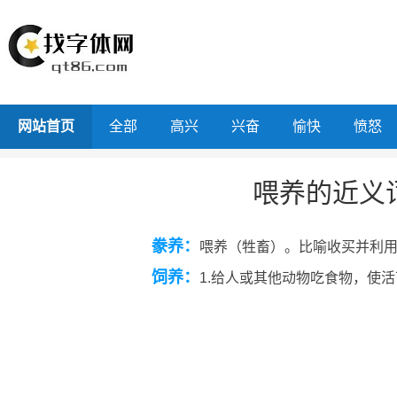
网站首页
全部
高兴
兴奋
愉快
愤怒
喂养的近义
豢养：
喂养（牲畜）。比喻收买并利
饲养：
1.给人或其他动物吃食物，使