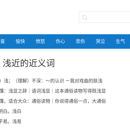
兴奋
愉快
愤怒
伤心
悲伤
哭泣
生气
浅近的近义词
）浅；（理解）不深：～的认识 ㄧ我对戏曲的肤浅
懂：浅显之辞｜语词浅显｜这本通俗读物写得既浅显
懂，适合大众：通俗读物｜你说得通俗一点，大通俗
显明白。浅白
显平易。浅易