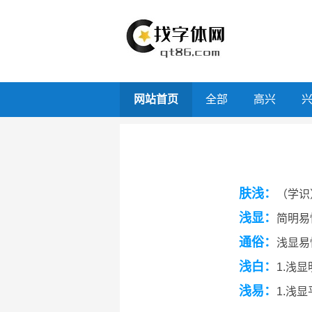
网站首页
全部
高兴
肤浅：
（学识
浅显：
简明易
通俗：
浅显易
浅白：
1.浅
浅易：
1.浅