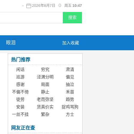
-
2026年8月7日 （） 周五
10:47
眼泪
加入收藏
热门推荐
闲话
穷究
肃清
巡游
泾渭分明
偏见
感谢
局面
抽泣
不偏不倚
静止
禾苗
徒劳
老而弥坚
趋势
安装
货真价实
捉鸡骂狗
一丝不挂
繁杂
方士
网友正在查