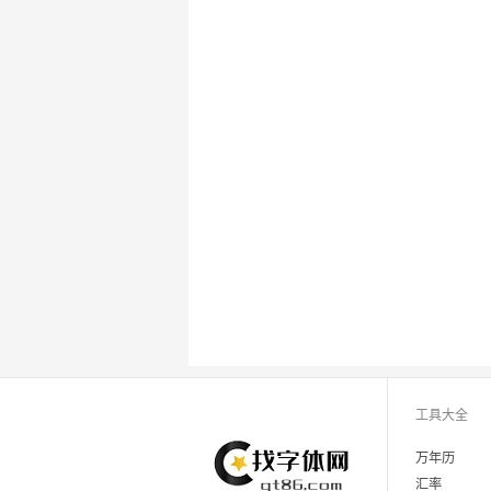
工具大全
万年历
汇率