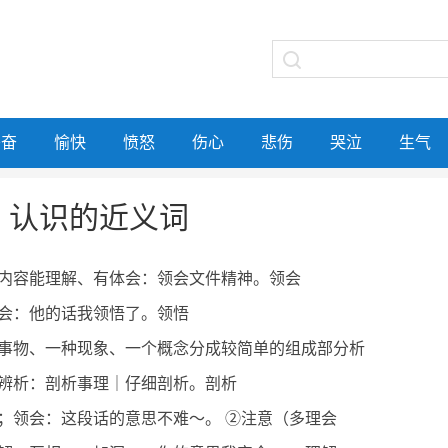
兴奋
愉快
愤怒
伤心
悲伤
哭泣
生气
认识的近义词
内容能理解、有体会：领会文件精神。领会
会：他的话我领悟了。领悟
事物、一种现象、一个概念分成较简单的组成部分析
辨析：剖析事理｜仔细剖析。剖析
；领会：这段话的意思不难～。 ②注意（多理会