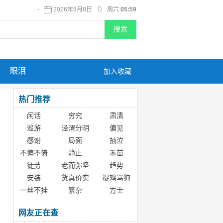
-
2026年8月8日 （） 周六
05:59
眼泪
加入收藏
热门推荐
闲话
穷究
肃清
巡游
泾渭分明
偏见
感谢
局面
抽泣
不偏不倚
静止
禾苗
徒劳
老而弥坚
趋势
安装
货真价实
捉鸡骂狗
一丝不挂
繁杂
方士
网友正在查