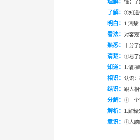
理解：
懂；了
了解：
①知道
明白：
1.清楚
看法：
对客观
熟悉：
十分了
清楚：
①易了
知道：
1.谓
相识：
认识：
结识：
跟人相
分解：
①一个
解析：
1.解
意识：
①人脑