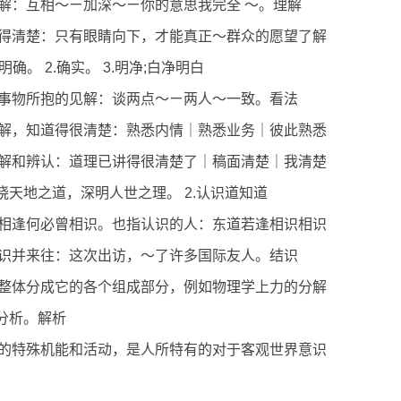
解：互相～ㄧ加深～ㄧ你的意思我完全 ～。理解
得清楚：只有眼睛向下，才能真正～群众的愿望了解
;明确。 2.确实。 3.明净;白净明白
事物所抱的见解：谈两点～ㄧ两人～一致。看法
解，知道得很清楚：熟悉内情｜熟悉业务｜彼此熟悉
解和辨认：道理已讲得很清楚了｜稿面清楚｜我清楚
通晓天地之道，深明人世之理。 2.认识道知道
相逢何必曾相识。也指认识的人：东道若逢相识相识
识并来往：这次出访，～了许多国际友人。结识
整体分成它的各个组成部分，例如物理学上力的分解
释分析。解析
的特殊机能和活动，是人所特有的对于客观世界意识