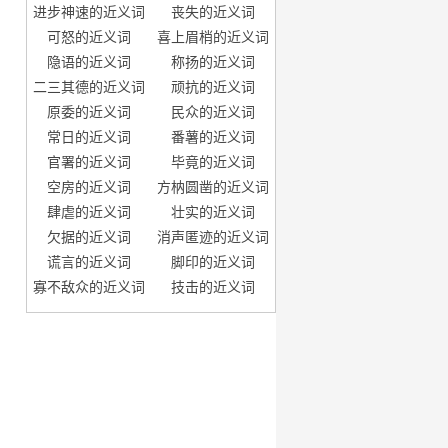
进步神速的近义词
丧失的近义词
可怒的近义词
喜上眉梢的近义词
隐语的近义词
称扬的近义词
二三其德的近义词
顽抗的近义词
原委的近义词
民众的近义词
常日的近义词
番薯的近义词
官署的近义词
毕竟的近义词
空房的近义词
方枘圆凿的近义词
肆虐的近义词
壮实的近义词
欠据的近义词
消声匿迹的近义词
谎言的近义词
脚印的近义词
寡不敌众的近义词
技击的近义词