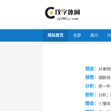
网站首页
全部
高兴
领会：
对事物
领悟：
理解领
分析：
把一件
剖析：
分析；
理会：
①懂得