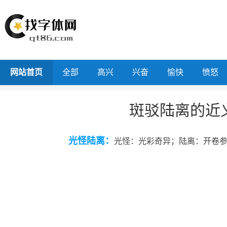
网站首页
全部
高兴
兴奋
愉快
愤怒
斑驳陆离的近
光怪陆离：
光怪：光彩奇异；陆离：开卷