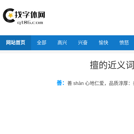
网站首页
全部
高兴
兴奋
愉快
愤怒
擅的近义
善：
善 shàn 心地仁爱，品质淳厚