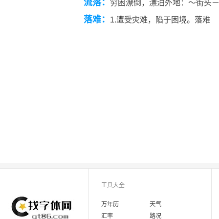
流落：
穷困潦倒，漂泊外地：～街头
落难：
1.遭受灾难，陷于困境。落难
工具大全
万年历
天气
汇率
路况