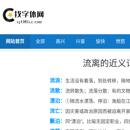
网站首页
全部
高兴
兴奋
愉快
愤怒
流离的近义
流浪：
生活没有着落，到处转移，随
流散：
流转散失；流落分散：有的文
漂泊：
①随流水漂荡、停泊：渔船在江
流亡：
因灾害或政治原因而被迫离开
飘泊：
同“漂泊”。比喻无固定职业，