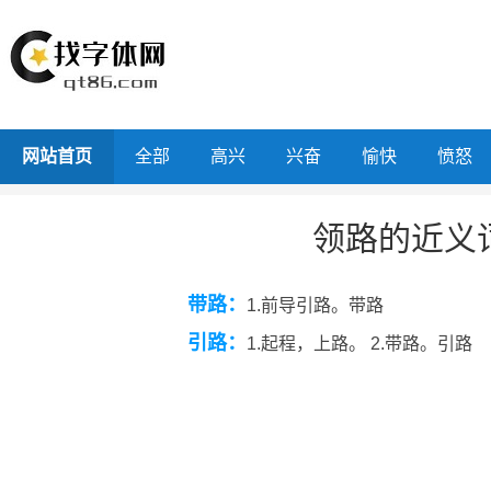
网站首页
全部
高兴
兴奋
愉快
愤怒
领路的近义
带路：
1.前导引路。带路
引路：
1.起程，上路。 2.带路。引路