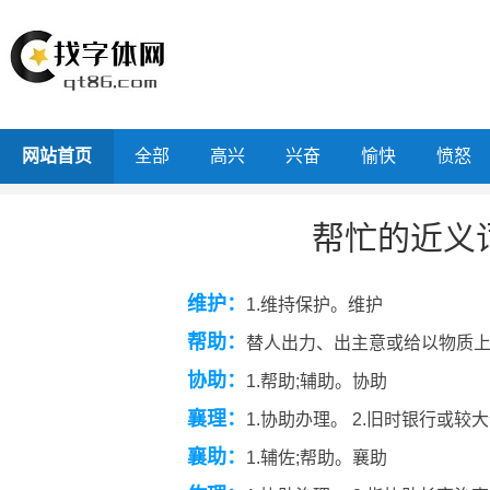
网站首页
全部
高兴
兴奋
愉快
愤怒
帮忙的近义
维护：
1.维持保护。维护
帮助：
替人出力、出主意或给以物质
协助：
1.帮助;辅助。协助
襄理：
1.协助办理。 2.旧时银行或
襄助：
1.辅佐;帮助。襄助