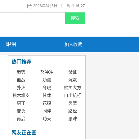
-
2026年8月6日 （） 周四
16:27
眼泪
加入收藏
热门推荐
趋势
怒冲冲
验证
血战
劝诫
沉默
扑灭
冬眠
贻笑大方
独木难支
甘休
自出机杼
庖丁
花腔
类型
奋勇
同伴
路径
再启
功夫
愚昧
网友正在查