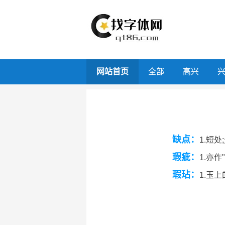
网站首页
全部
高兴
缺点：
1.短
瑕疵：
1.亦
瑕玷：
1.玉