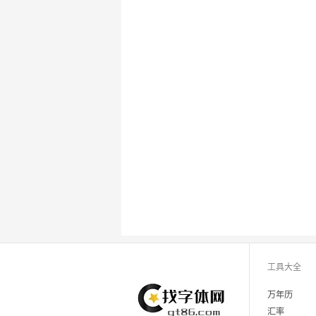
工具大全
万年历
汇率