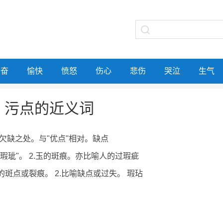
兴奋
愉快
愤怒
伤心
悲伤
哭泣
生气
污点的近义词
处;欠缺之处。与"优点"相对。缺点
作"瑕玼"。 2.玉的斑痕。亦比喻人的过瑕疵
上的斑点或裂痕。 2.比喻缺点或过失。 瑕玷