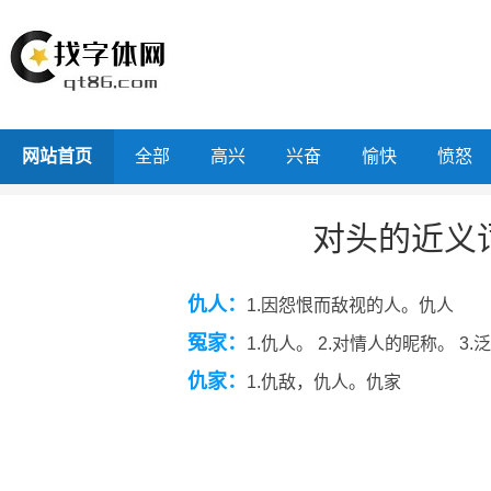
网站首页
全部
高兴
兴奋
愉快
愤怒
对头的近义
仇人：
1.因怨恨而敌视的人。仇人
冤家：
1.仇人。 2.对情人的昵称。 3
仇家：
1.仇敌，仇人。仇家